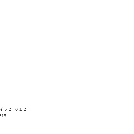
イフ２−６１２
315