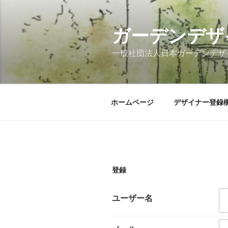
コ
ン
テ
ガーデンデザ
ン
一般社団法人日本ガーデンデザイ
ツ
へ
ス
キ
ホームページ
デザイナー登録
ッ
プ
登録
ユーザー名